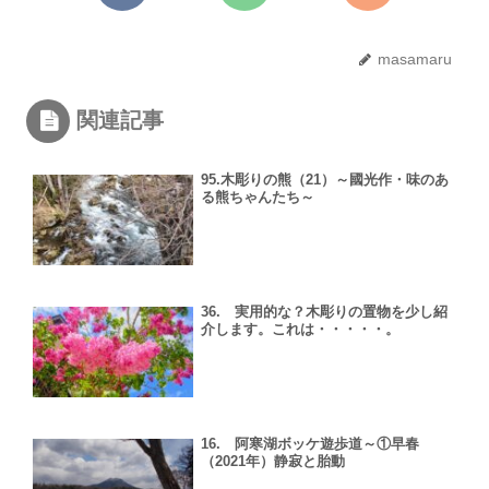
masamaru
関連記事
95.木彫りの熊（21）～國光作・味のあ
る熊ちゃんたち～
36. 実用的な？木彫りの置物を少し紹
介します。これは・・・・・。
16. 阿寒湖ボッケ遊歩道～①早春
（2021年）静寂と胎動