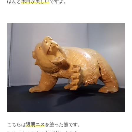
ほんと
木目が美しい
ですよ。
こちらは
透明ニス
を塗った熊です。