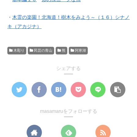
・
木霊の楽園！北海道！
樹木をみよう～（１６）シナノ
キ（アカジナ）
木彫り
民芸の青山
熊
阿寒湖
シェアする
masamaruをフォローする