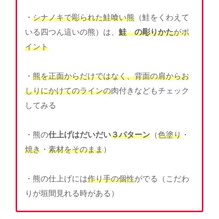
・
シナノキで彫られた鮭喰い熊
（鮭をくわえて
いる四つん這いの熊）は、
鮭 の彫りかた
がポ
イント
・
熊を正面からだけではなく、背面の肩からお
しりにかけてのラインの
肉付きなどもチェック
してみる
・熊の
仕上げはだいだい
３パターン
（
色塗り
・
焼き
・
素材をそのまま
）
・熊の仕上げには
作り手の個性
がでる（こだわ
りが垣間見れる時がある）