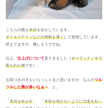
こちらの熊も
木目
を生かしています。
オイルステインなどの塗料を薄く
して使用しています。
吠えてますが、優しそうですね。
以上、
仕上げについて
見てきました（
すべてシナノキで
彫られた熊
です）。
お気づきの方もいらっしゃると思いますが、なんか
ツル
ツルした熊が多いなぁ～
、と。
「
木目を生かす
」、「
木目を消さないように注意を払っ