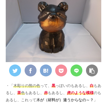
・「
木彫りの熊の色
って、
黒
っぽいのもあるし、
白
もあ
るし、
茶
色
もあるし、
赤
もあるし、
虎のような模様
のも
あるし、これって
木が（材料が）違うからなの～？
」