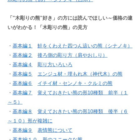
「”木彫りの熊”好き」の方には読んでほしい～価格の違
いがわかる！「木彫りの熊」の見方
・
基本編１
鮭をくわえた四つん這いの熊（シナノキ）
・
基本編２
後ろ側の彫り方（肩やおしり）
・
基本編４
彫り方いろいろ
・
基本編５
エンジュ材・埋もれ木（神代木）の熊
・
基本編６
イチイ材・センノキ・クルミの熊
・
基本編７
覚えておきたい熊の形10種類 前半（１
～５）
・
基本編８
覚えておきたい熊の形10種類 後半（６
～１０）形が複雑に
・
基本編９
表情熊について
・
基本編１０
形のユニークな熊