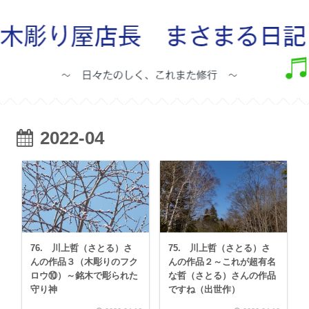
2022-04
76. 川上哲（さとる）さ
75. 川上哲（さとる）さ
んの作品３（木彫りのフク
んの作品２～これが超有名
ロウ⑩）～銘木で彫られた
な哲（さとる）さんの作品
守り神
ですね（出世作）