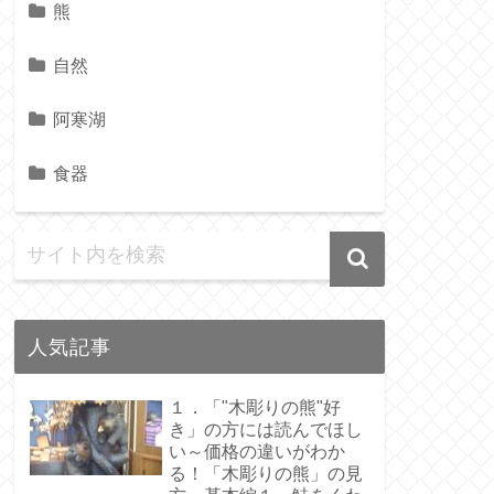
熊
自然
阿寒湖
食器
人気記事
１．「"木彫りの熊"好
き」の方には読んでほし
い～価格の違いがわか
る！「木彫りの熊」の見