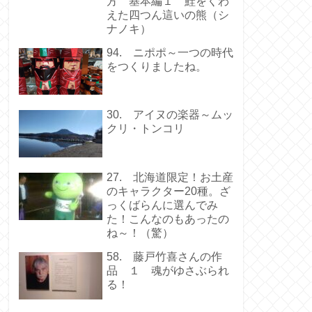
方 基本編１ 鮭をくわ
えた四つん這いの熊（シ
ナノキ）
94. ニポポ～一つの時代
をつくりましたね。
30. アイヌの楽器～ムッ
クリ・トンコリ
27. 北海道限定！お土産
のキャラクター20種。ざ
っくばらんに選んでみ
た！こんなのもあったの
ね～！（驚）
58. 藤戸竹喜さんの作
品 １ 魂がゆさぶられ
る！