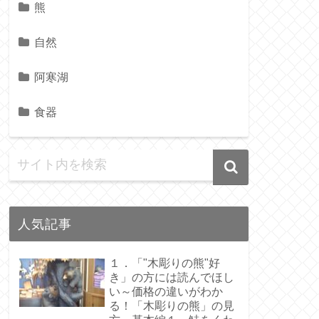
熊
自然
阿寒湖
食器
人気記事
１．「"木彫りの熊"好
き」の方には読んでほし
い～価格の違いがわか
る！「木彫りの熊」の見