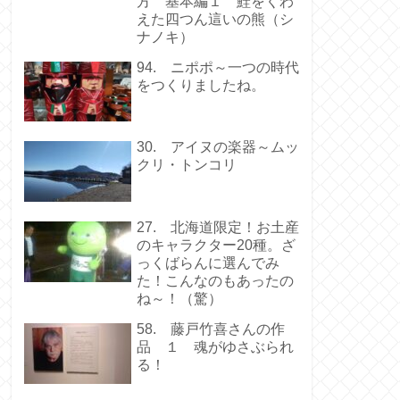
方 基本編１ 鮭をくわ
えた四つん這いの熊（シ
ナノキ）
94. ニポポ～一つの時代
をつくりましたね。
30. アイヌの楽器～ムッ
クリ・トンコリ
27. 北海道限定！お土産
のキャラクター20種。ざ
っくばらんに選んでみ
た！こんなのもあったの
ね～！（驚）
58. 藤戸竹喜さんの作
品 １ 魂がゆさぶられ
る！