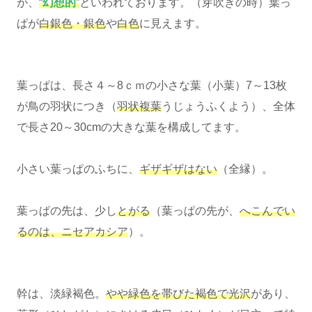
が、
“
幻想的
”
といわれております。（芽吹きの時）葉っ
ぱが
白銀色・銀色
や
白色
に見えます。
葉っぱは、長さ４～8ｃｍの小さな葉（小葉）7～13枚
が鳥の羽状につき（
羽状複葉
うじょうふくよう）、全体
で長さ20～30cmの大きな葉を構成してます。
小さい葉っぱのふちに、
ギザギザはない
（全縁）。
葉っぱの先は、少し
とがる
（葉っぱの先が、
へこんでい
るのは、ニセアカシア
）。
幹は、淡緑褐色。
やや緑色を帯びた褐色で光沢
があり、