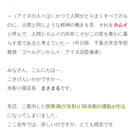
～（アイヌの人々は）かつて人間がとりまくすべてのも
のに、人間と同じような精神の働きを見、それを
カムイ
と呼んで、人間とカムイの共存こそがこの世を豊かに暮
らす道であると考えていた～（中川裕 千葉大学文学部
教授「ゴールデンかムイ」アイヌ語監修者）
みなさん、こんにちは～。
ごきげんいかがですか～。
木彫り屋店長
まさまる
です。
先日、ご案内した
阿寒湖の”氷割り”砕氷船の運航が中止
になってしまいました。
ここ近年では、珍しいのですが、とても残念です。