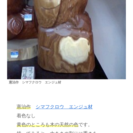
憲治作 シマフクロウ エンジュ材
憲治作
シマフクロウ エンジュ材
着色なし
黄色のところも木の天然の色
です。