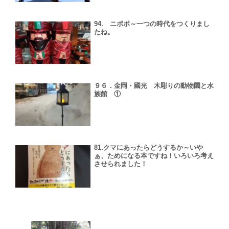
94. ニポポ～一つの時代をつくりまし
たね。
９６．金岡・國光 木彫りの動物園と水
族館 ①
81.クマにあったらどうするか～いや
ぁ、ためになる本ですね！いろいろ考え
させられました！