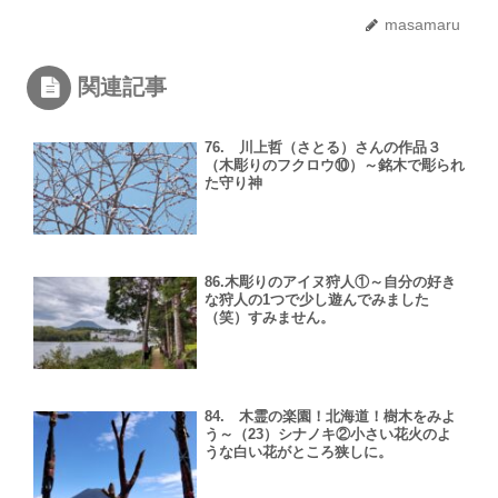
masamaru
関連記事
76. 川上哲（さとる）さんの作品３
（木彫りのフクロウ⑩）～銘木で彫られ
た守り神
86.木彫りのアイヌ狩人①～自分の好き
な狩人の1つで少し遊んでみました
（笑）すみません。
84. 木霊の楽園！北海道！樹木をみよ
う～（23）シナノキ②小さい花火のよ
うな白い花がところ狭しに。