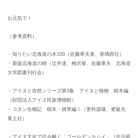
お元気で！
（参考資料）
・知りたい北海道の木100（佐藤孝夫著、亜璃西社）
・新版北海道の樹（辻井達、梅沢俊、佐藤孝夫 北海道
大学図書刊行会）
・アイヌと自然シリーズ第3集 アイヌと植物 樹木編
（財団法人アイヌ民族博物館）
・コタン生物記 樹木・雑草編Ⅰ（更科源蔵、更級光
青土社）
・アイヌ文化で読み解く「ゴールデンカムイ」（中川裕