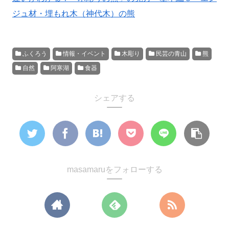
ジュ材・埋もれ木（神代木）の熊
ふくろう
情報・イベント
木彫り
民芸の青山
熊
自然
阿寒湖
食器
シェアする
masamaruをフォローする