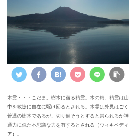
木霊・・・こだま。樹木に宿る精霊。木の精。精霊は山
中を敏捷に自在に駆け回るとされる。木霊は外見はごく
普通の樹木であるが、切り倒そうとすると祟られるか神
通力に似た不思議な力を有するとされる（ウィキペディ
ア）。