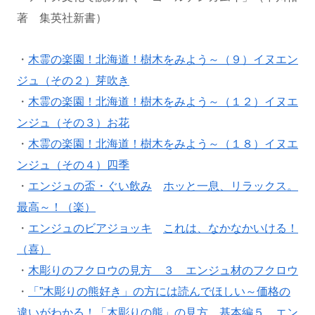
著 集英社新書）
・
木霊の楽園！北海道！樹木をみよう～（９）イヌエン
ジュ（その２）芽吹き
・
木霊の楽園！北海道！樹木をみよう～（１２）イヌエ
ンジュ（その３）お花
・
木霊の楽園！北海道！樹木をみよう～（１８）イヌエ
ンジュ（その４）四季
・
エンジュの盃・ぐい飲み
ホッと一息、リラックス。
最高～！（楽）
・
エンジュのビアジョッキ
これは、なかなかいける！
（喜）
・
木彫りのフクロウの見方 ３ エンジュ材のフクロウ
・
「”木彫りの熊好き」の方には読んでほしい～価格の
違いがわかる！「木彫りの熊」の見方 基本編５ エン