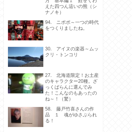
方 基本編１ 鮭をくわ
えた四つん這いの熊（シ
ナノキ）
94. ニポポ～一つの時代
をつくりましたね。
30. アイヌの楽器～ムッ
クリ・トンコリ
27. 北海道限定！お土産
のキャラクター20種。ざ
っくばらんに選んでみ
た！こんなのもあったの
ね～！（驚）
58. 藤戸竹喜さんの作
品 １ 魂がゆさぶられ
る！