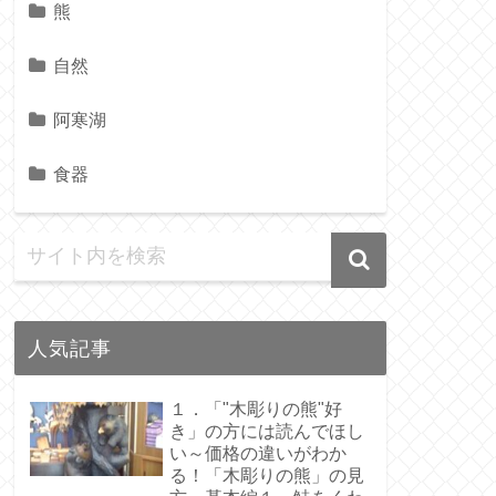
熊
自然
阿寒湖
食器
人気記事
１．「"木彫りの熊"好
き」の方には読んでほし
い～価格の違いがわか
る！「木彫りの熊」の見