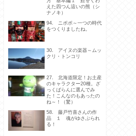
方 基本編１ 鮭をくわ
えた四つん這いの熊（シ
ナノキ）
94. ニポポ～一つの時代
をつくりましたね。
30. アイヌの楽器～ムッ
クリ・トンコリ
27. 北海道限定！お土産
のキャラクター20種。ざ
っくばらんに選んでみ
た！こんなのもあったの
ね～！（驚）
58. 藤戸竹喜さんの作
品 １ 魂がゆさぶられ
る！