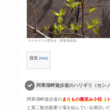
ナナカマドの芽吹き（阿寒湖温泉）
目次
[
hide
]
阿寒湖畔遊歩道のハリギリ（セン
阿寒湖畔遊歩道の
まりもの微笑み小径（
と第二観光船乗り場を結んでいる湖沿い