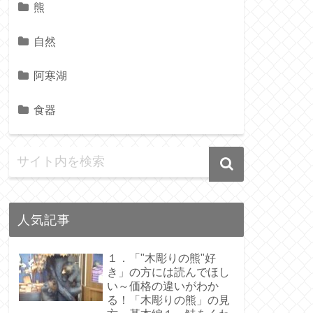
熊
自然
阿寒湖
食器
人気記事
１．「"木彫りの熊"好
き」の方には読んでほし
い～価格の違いがわか
る！「木彫りの熊」の見