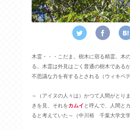
木霊・・・こだま。樹木に宿る精霊。木
る。木霊は外見はごく普通の樹木である
不思議な力を有するとされる（ウィキペ
～（アイヌの人々は）かつて人間がとり
きを見、それを
カムイ
と呼んで、人間と
ると考えていた～（中川裕 千葉大学文