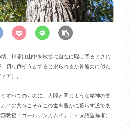
の精。精霊は山中を敏捷に自在に駆け回るとされ
が、切り倒そうとすると祟られるか神通力に似た
ディア）。
まくすべてのものに、人間と同じような精神の働
カムイの共存こそがこの世を豊かに暮らす道であ
学部教授「ゴールデンカムイ」アイヌ語監修者）