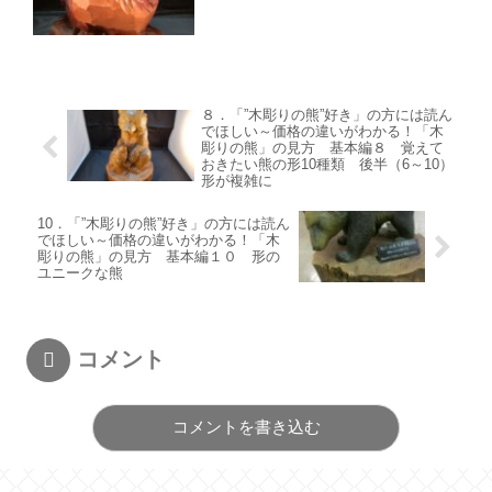
８．「”木彫りの熊”好き」の方には読ん
でほしい～価格の違いがわかる！「木
彫りの熊」の見方 基本編８ 覚えて
おきたい熊の形10種類 後半（6～10）
形が複雑に
10．「”木彫りの熊”好き」の方には読ん
でほしい～価格の違いがわかる！「木
彫りの熊」の見方 基本編１０ 形の
ユニークな熊
コメント
コメントを書き込む