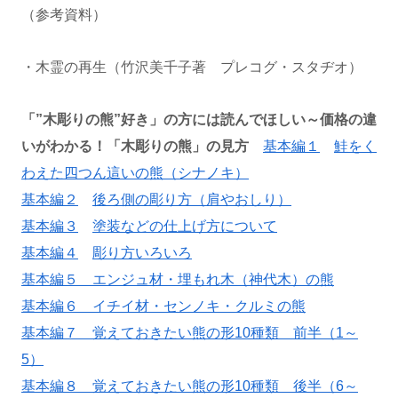
（参考資料）
・木霊の再生（竹沢美千子著 プレコグ・スタヂオ）
「”木彫りの熊”好き」の方には読んでほしい～価格の違
いがわかる！「木彫りの熊」の見方
基本編１
鮭をく
わえた四つん這いの熊（シナノキ）
基本編２
後ろ側の彫り方（肩やおしり）
基本編
３
塗装などの仕上げ方について
基本編
４
彫り方いろいろ
基本編５ エンジュ材・埋もれ木（神代木）の熊
基本編６ イチイ材・センノキ・クルミの熊
基本編７ 覚えておきたい熊の形10種類 前半（1～
5）
基本編８ 覚えておきたい熊の形10種類 後半（6～