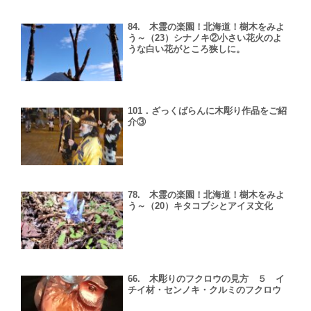
84. 木霊の楽園！北海道！樹木をみよ
う～（23）シナノキ②小さい花火のよ
うな白い花がところ狭しに。
101．ざっくばらんに木彫り作品をご紹
介③
78. 木霊の楽園！北海道！樹木をみよ
う～（20）キタコブシとアイヌ文化
66. 木彫りのフクロウの見方 ５ イ
チイ材・センノキ・クルミのフクロウ