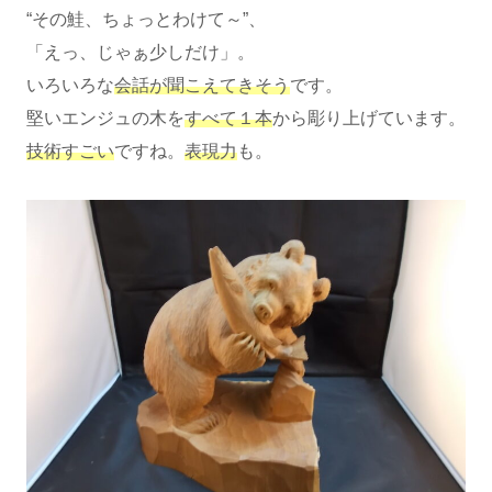
“その鮭、ちょっとわけて～”、
「えっ、じゃぁ少しだけ」。
いろいろな
会話が聞こえてきそう
です。
堅いエンジュの木を
すべて１本
から彫り上げています。
技術すごい
ですね。
表現力
も。