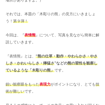
場所がありますよ。）
それでは、本題の「木彫りの熊」の見方にいきましょ
う！
第９弾！
今回は、『
表情熊
』について、写真を見ながら簡単に解
説していきます。
『表情熊』とは、
“熊の仕草・動作・やわらかさ・やさ
しさ・かわいらしさ・獰猛さ
”などの
熊の習性を観察し
ているような「木
彫りの熊」
です。
鋭い観察眼をもった
表現力
がポイントになり、とても
技
術が難しい
です。