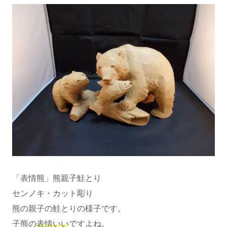
「表情熊」熊親子鮭とり
センノキ・カット彫り
熊の親子の鮭とりの様子です。
子熊の
表情いい
ですよね。