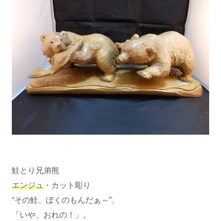
鮭とり兄弟熊
エンジュ
・カット彫り
“その鮭、ぼくのもんだぁ～”、
「いや、おれの！」。