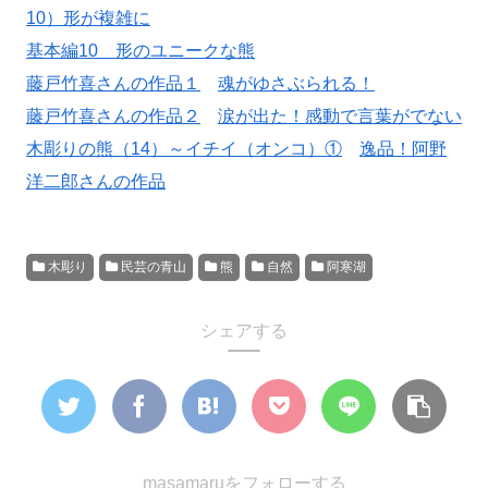
10）形が複雑に
基本編10 形のユニークな熊
藤戸竹喜さんの作品１
魂がゆさぶられる！
藤戸竹喜さんの作品２
涙が出た！感動で言葉がでない
木彫りの熊（14）～イチイ（オンコ）①
逸品！阿野
洋二郎さんの作品
木彫り
民芸の青山
熊
自然
阿寒湖
シェアする
masamaruをフォローする