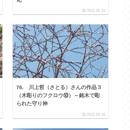
2022.05.31
76. 川上哲（さとる）さんの作品３
（木彫りのフクロウ⑩）～銘木で彫
られた守り神
2022.04.16