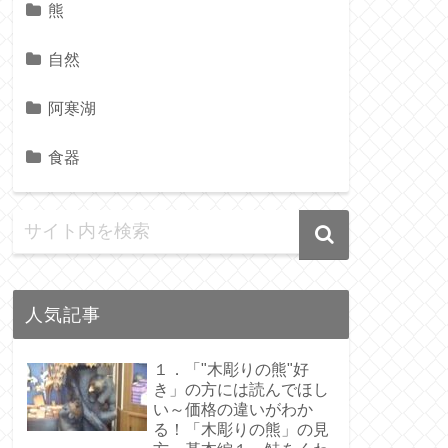
熊
自然
阿寒湖
食器
人気記事
１．「"木彫りの熊"好
き」の方には読んでほし
い～価格の違いがわか
る！「木彫りの熊」の見