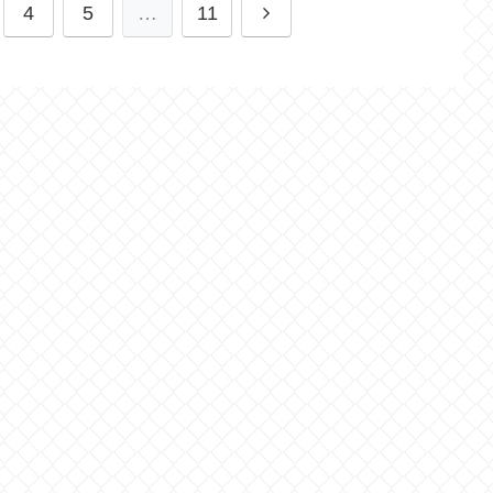
4
5
…
11