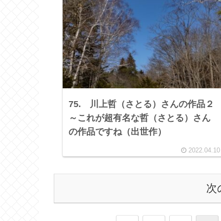
75. 川上哲（さとる）さんの作品２
～これが超有名な哲（さとる）さん
の作品ですね（出世作）
2022.04.10
次