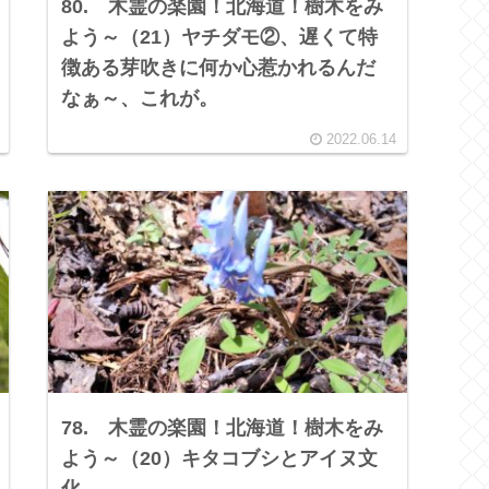
80. 木霊の楽園！北海道！樹木をみ
よう～（21）ヤチダモ②、遅くて特
徴ある芽吹きに何か心惹かれるんだ
なぁ～、これが。
2022.06.14
78. 木霊の楽園！北海道！樹木をみ
よう～（20）キタコブシとアイヌ文
化