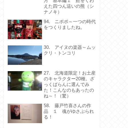
方 基本編１ 鮭をくわ
えた四つん這いの熊（シ
ナノキ）
94. ニポポ～一つの時代
をつくりましたね。
30. アイヌの楽器～ムッ
クリ・トンコリ
27. 北海道限定！お土産
のキャラクター20種。ざ
っくばらんに選んでみ
た！こんなのもあったの
ね～！（驚）
58. 藤戸竹喜さんの作
品 １ 魂がゆさぶられ
る！