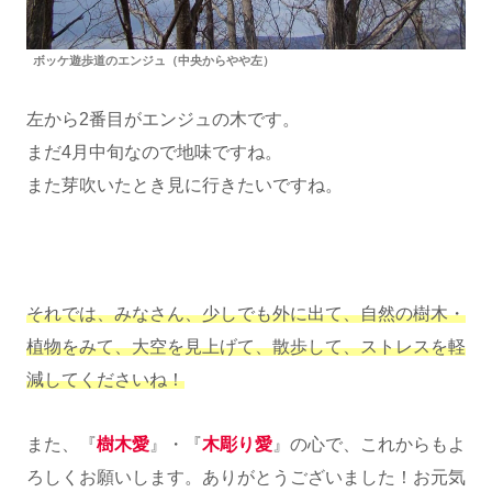
ボッケ遊歩道のエンジュ（中央からやや左）
左から2番目がエンジュの木です。
まだ4月中旬なので地味ですね。
また芽吹いたとき見に行きたいですね。
それでは、みなさん、少しでも外に出て、自然の樹木・
植物をみて、大空を見上げて、散歩して、ストレスを軽
減してくださいね！
また、『
樹木愛
』・『
木彫り愛
』の心で、これからもよ
ろしくお願いします。ありがとうございました！お元気