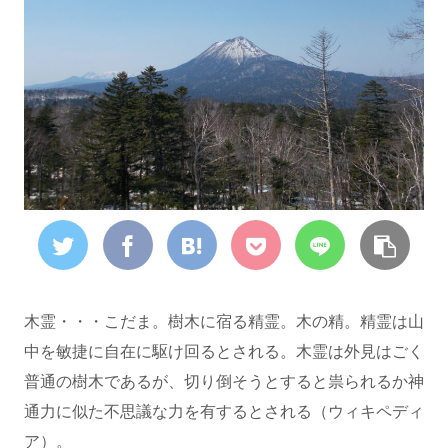
木霊・・・こだま。樹木に宿る精霊。木の精。精霊は山
中を敏捷に自在に駆け回るとされる。木霊は外見はごく
普通の樹木であるが、切り倒そうとすると祟られるか神
通力に似た不思議な力を有するとされる（ウィキペディ
ア）。