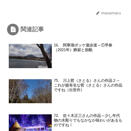
masamaru
関連記事
16. 阿寒湖ボッケ遊歩道～①早春
（2021年）静寂と胎動
75. 川上哲（さとる）さんの作品２～
これが超有名な哲（さとる）さんの作品
ですね（出世作）
72. 佐々木正三さんの作品～少し年代
物の木彫りでもなかなか味わいがあるも
のですね！