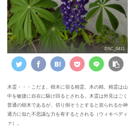
DSC_0411
木霊・・・こだま。樹木に宿る精霊。木の精。精霊は山
中を敏捷に自在に駆け回るとされる。木霊は外見はごく
普通の樹木であるが、切り倒そうとすると祟られるか神
通力に似た不思議な力を有するとされる（ウィキペディ
ァ）。