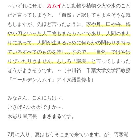
～いずれにせよ、
カムイ
とは動物や植物や火や水のこと
だと言ってしまうと、「自然」と訳してもよさそうな気
もしますが、先ほど言ったように、
家や舟、臼や杵、鍋
や小刀といった人工物もまたカムイであり、人間のまわ
りにあって、人間が生きるために何らかの関わりを持っ
て
いるすべてのものを指しますので、「自然」ではやは
りぴったりきません。むしろ「環境」と
言ってしまった
ほうがよさそうです。～（中川裕 千葉大学文学部教授
「ゴールデンカムイ」アイヌ語監修者）
みなさん、こんにちは～。
ごきげんいかがですか～。
木彫り屋店長
まさまる
です。
7月に入り、夏はもうそこまで来ています。が、阿寒湖