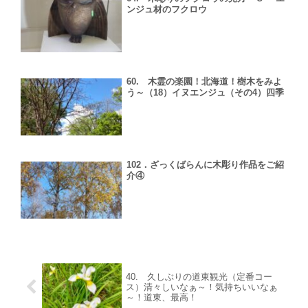
ンジュ材のフクロウ
60. 木霊の楽園！北海道！樹木をみよ
う～（18）イヌエンジュ（その4）四季
102．ざっくばらんに木彫り作品をご紹
介④
40. 久しぶりの道東観光（定番コー
ス）清々しいなぁ～！気持ちいいなぁ
～！道東、最高！