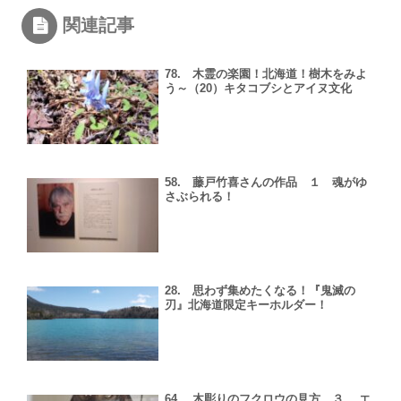
関連記事
78. 木霊の楽園！北海道！樹木をみよ
う～（20）キタコブシとアイヌ文化
58. 藤戸竹喜さんの作品 １ 魂がゆ
さぶられる！
28. 思わず集めたくなる！『鬼滅の
刃』北海道限定キーホルダー！
64. 木彫りのフクロウの見方 ３ エ