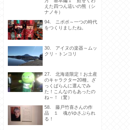
方 基本編１ 鮭をくわ
えた四つん這いの熊（シ
ナノキ）
94. ニポポ～一つの時代
をつくりましたね。
30. アイヌの楽器～ムッ
クリ・トンコリ
27. 北海道限定！お土産
のキャラクター20種。ざ
っくばらんに選んでみ
た！こんなのもあったの
ね～！（驚）
58. 藤戸竹喜さんの作
品 １ 魂がゆさぶられ
る！