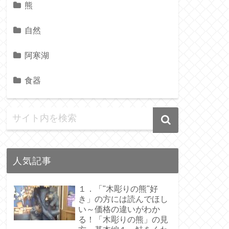
熊
自然
阿寒湖
食器
人気記事
１．「"木彫りの熊"好
き」の方には読んでほし
い～価格の違いがわか
る！「木彫りの熊」の見