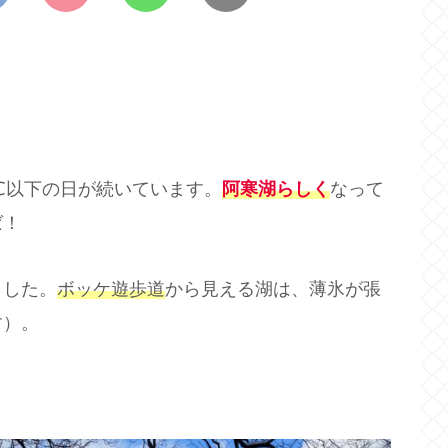
5℃以下の日が続いています。
阿寒湖らしく
なって
ば！
ました。
ボッケ遊歩道
から見える湖は、薄氷が張
す）。