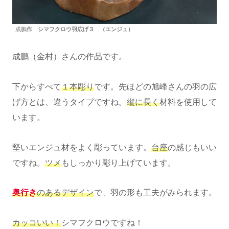
成鵬
作 シマフクロウ羽広げ３ （エンジュ）
成鵬（金村）さんの作品です。
下からすべて
１本彫り
です。先ほどの旭峰さんの羽の広
げ方とは、違うタイプですね。
縦に長く
材料を使用して
います。
堅いエンジュ材をよく彫っています。
台座
の感じもいい
ですね。
ツメ
もしっかり彫り上げています。
奥行き
のあるデザイン
で、羽の形も工夫がみられます。
カッコいい！
シマフクロウですね！