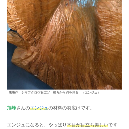
旭峰作 シマフクロウ羽広げ 後ろから羽を見る （エンジュ）
旭峰
さんの
エンジュ
の材料の羽広げです。
エンジュになると、やっぱり
木目が目立ち美しい
です