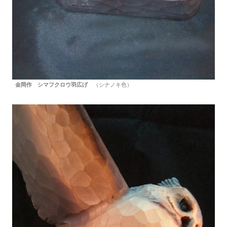
金岡作 シマフクロウ羽広げ
（シナノキ色）