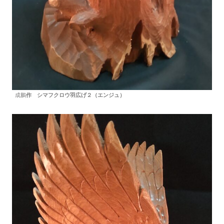
成鵬
作 シマフクロウ羽広げ２（エンジュ）