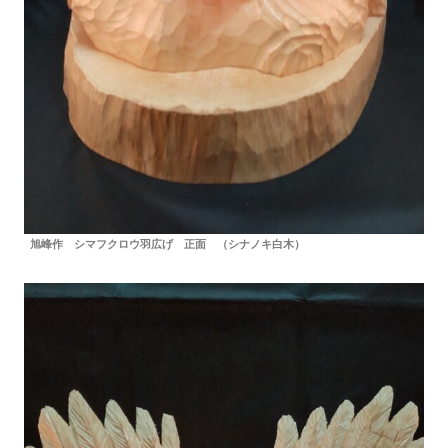
旭峰作 シマフクロウ羽広げ 正面 （シナノキ白木）