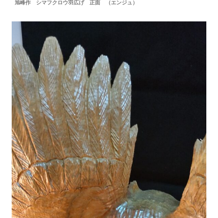
旭峰作 シマフクロウ羽広げ 正面 （エンジュ）