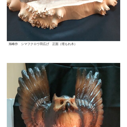
旭峰作 シマフクロウ羽広げ 正面（埋もれ木）