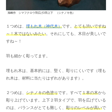
旭峰作 シマフクロウ羽広げ2羽上下 （シナノキ色）
１つめは、
埋もれ木（神代木）
です。
とても渋いですね
～！木ではないみたい
。それにしても、木目が美しいで
すね～！
羽も細かく彫ってます。
埋もれ木は、基本的には、堅く、彫りにくいです（埋も
れ木は、材料に当たりはずれがあります）。
２つめは、
シナノキの色塗り
です。すべて
１本の木
から
彫り上げています。上下２羽タイプで、羽を広げている
のは、バランスがとても難しく、
彫りのレベルが高い
で