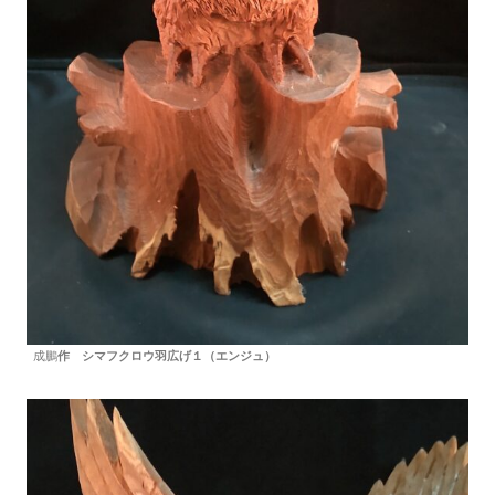
成鵬
作 シマフクロウ羽広げ１（エンジュ）